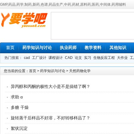
GMP,药品,药学,制药,新药,色谱,药品生产,中药,药材,原料药,医药,中间体,药用辅料
首页
药学知识与讨论
执业药师
教学资料
其他知识
热门搜索：
cad
工厂设计
课程设计
CAD
论文
实习
生物反应工程
大作业
工
您当前的位置：
首页
>
药学知识与讨论
>
天然药物化学
异丙醇和丙酮的极性大小是不是搞错了啊？
求助 α
多糖 干燥
旋转蒸干后样品不好溶，不好转移样品了？
絮状沉淀