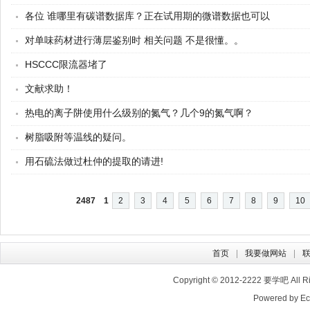
各位 谁哪里有碳谱数据库？正在试用期的微谱数据也可以
对单味药材进行薄层鉴别时 相关问题 不是很懂。。
HSCCC限流器堵了
文献求助！
热电的离子阱使用什么级别的氮气？几个9的氮气啊？
树脂吸附等温线的疑问。
用石硫法做过杜仲的提取的请进!
2487
1
2
3
4
5
6
7
8
9
10
首页
我要做网站
Copyright © 2012-2222
要学吧
All 
Powered by E