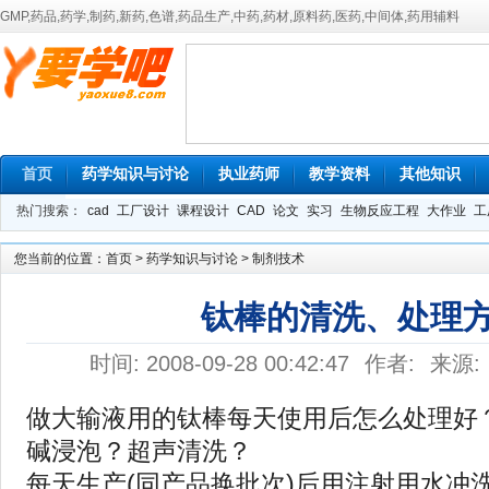
GMP,药品,药学,制药,新药,色谱,药品生产,中药,药材,原料药,医药,中间体,药用辅料
首页
药学知识与讨论
执业药师
教学资料
其他知识
热门搜索：
cad
工厂设计
课程设计
CAD
论文
实习
生物反应工程
大作业
工
您当前的位置：
首页
>
药学知识与讨论
>
制剂技术
钛棒的清洗、处理
时间: 2008-09-28 00:42:47
作者:
来源:
做大输液用的钛棒每天使用后怎么处理好
碱浸泡？超声清洗？
每天生产(同产品换批次)后用注射用水冲