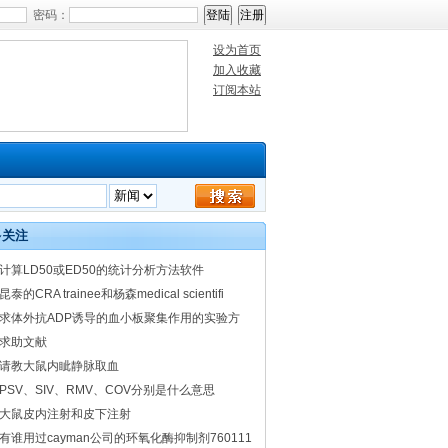
密码：
设为首页
加入收藏
订阅本站
多关注
计算LD50或ED50的统计分析方法软件
昆泰的CRA trainee和杨森medical scientifi
求体外抗ADP诱导的血小板聚集作用的实验方
求助文献
请教大鼠内眦静脉取血
PSV、SIV、RMV、COV分别是什么意思
大鼠皮内注射和皮下注射
有谁用过cayman公司的环氧化酶抑制剂760111