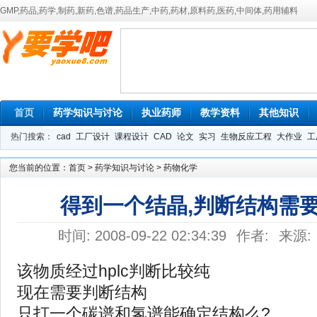
GMP,药品,药学,制药,新药,色谱,药品生产,中药,药材,原料药,医药,中间体,药用辅料
首页
药学知识与讨论
执业药师
教学资料
其他知识
热门搜索：
cad
工厂设计
课程设计
CAD
论文
实习
生物反应工程
大作业
工
您当前的位置：
首页
>
药学知识与讨论
>
药物化学
得到一个结晶,判断结构需要
时间: 2008-09-22 02:34:39
作者:
来源:
该物质经过hplc判断比较纯
现在需要判断结构
只打一个碳谱和氢谱能确定结构么?