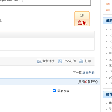
18
新
最
β
《
《
《
中
元
复制链接
RSS订阅
打印
缓
0
下一篇:
返回列表
安
共有
0
条评论
0
匿名发表
推
葡
关