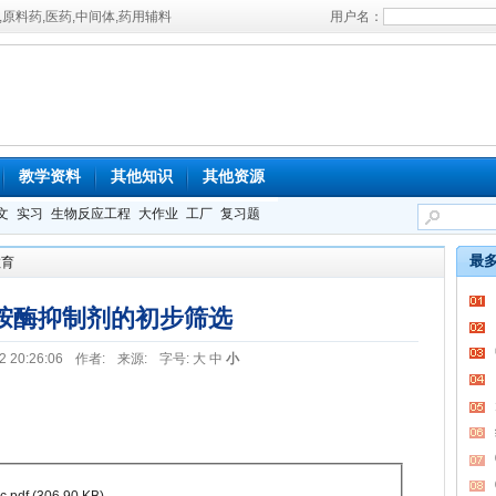
材,原料药,医药,中间体,药用辅料
用户名：
教学资料
其他知识
其他资源
文
实习
生物反应工程
大作业
工厂
复习题
最
教育
酰胺酶抑制剂的初步筛选
2 20:26:06
作者:
来源:
字号:
大
中
小
.pdf
(306.90 KB)