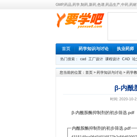
GMP,药品,药学,制药,新药,色谱,药品生产,中药,药
首页
药学知识与讨论
执业药师
热门搜索：
cad
工厂设计
课程设计
CAD
论
您当前的位置：
首页
>
药学知识与讨论
>
药学
β-内
时间: 2020-10-2
β-内酰胺酶抑制剂的初步筛选.pdf
内酰胺酶抑制剂的初步筛选.pdf
4315149ca06d34016577b2c56d92007c