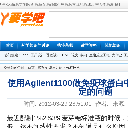
GMP,药品,药学,制药,新药,色谱,药品生产,中药,药材,原料药,医药,中间体,药用辅料
首页
药学知识与讨论
执业药师
教学资料
其他知识
热门搜索：
cad
工厂设计
课程设计
CAD
论文
实习
生物反应工程
大作业
工
您当前的位置：
首页
>
药学知识与讨论
>
分析技术
使用Agilent1100做免疫球
定的问题
时间: 2012-03-29 23:51:01
作者:
来源:
最近配制1%2%3%麦芽糖标准液的时候
低，达不到线性要求？不知道是什么原因